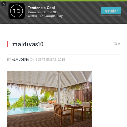
×
Tendencia Cool
Instalar
Korucom Digital SL
Gratis - En Google Play
maldivas10
0
BY
ALMUDENA
ON
6 SEPTIEMBRE, 2015