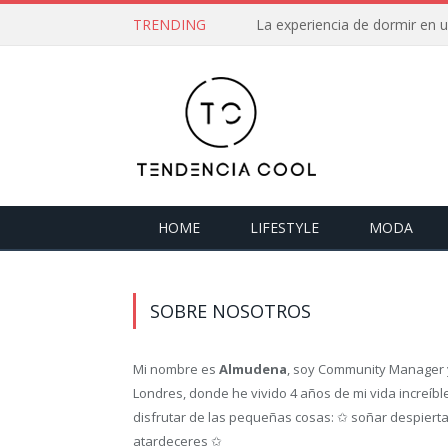
TRENDING
La experiencia de dormir en
HOME
LIFESTYLE
MODA
SOBRE NOSOTROS
Mi nombre es
Almudena
, soy Community Manager y
Londres, donde he vivido 4 años de mi vida increíbl
disfrutar de las pequeñas cosas: ✩ soñar despierta
atardeceres ✩