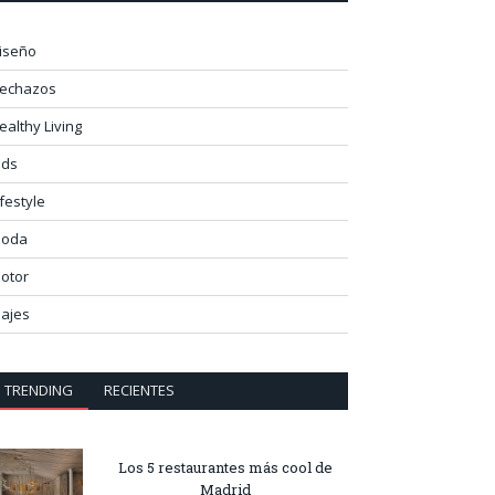
iseño
lechazos
ealthy Living
ids
ifestyle
oda
otor
iajes
TRENDING
RECIENTES
Los 5 restaurantes más cool de
Madrid