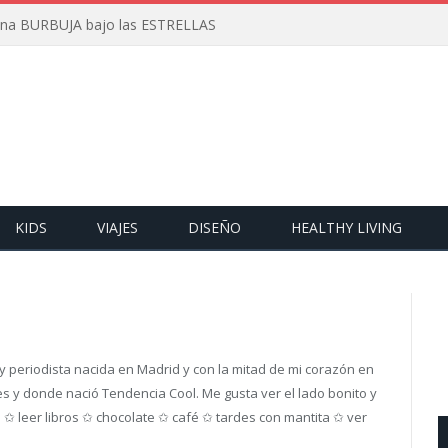
 una BURBUJA bajo las ESTRELLAS
KIDS
VIAJES
DISEÑO
HEALTHY LIVING
 periodista nacida en Madrid y con la mitad de mi corazón en
es y donde nació Tendencia Cool. Me gusta ver el lado bonito y
 ✩ leer libros ✩ chocolate ✩ café ✩ tardes con mantita ✩ ver