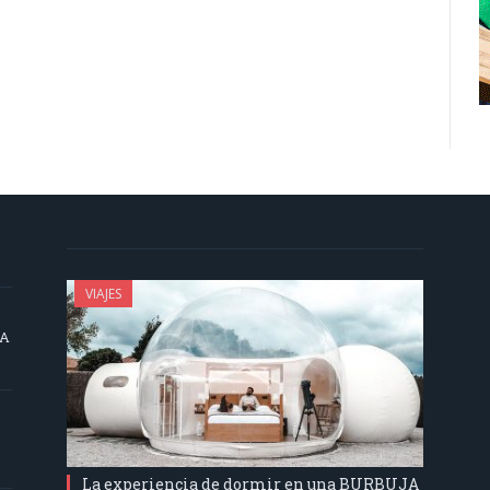
VIAJES
SA
La experiencia de dormir en una BURBUJA