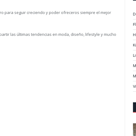
o para seguir creciendo y poder ofreceros siempre el mejor
D
F
tir las últimas tendencias en moda, diseño, lifestyle y mucho
H
K
L
M
M
V