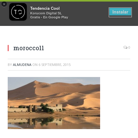
×
Tendencia Cool
Instalar
Korucom Digital SL
Gratis - En Google Play
morocco11
0
BY
ALMUDENA
ON
6 SEPTIEMBRE, 2015