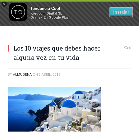
×
Tendencia Cool
Instalar
Korucom Digital SL
Gratis - En Google Play
Los 10 viajes que debes hacer
0
alguna vez en tu vida
BY
ALMUDENA
ON
3 ABRIL, 2016