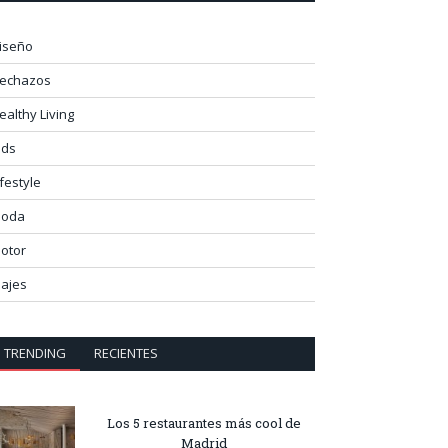
iseño
lechazos
ealthy Living
ids
ifestyle
oda
otor
iajes
TRENDING
RECIENTES
Los 5 restaurantes más cool de
Madrid