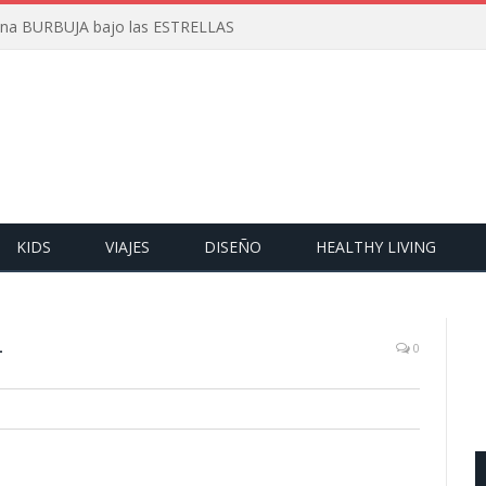
 una BURBUJA bajo las ESTRELLAS
KIDS
VIAJES
DISEÑO
HEALTHY LIVING
-
0