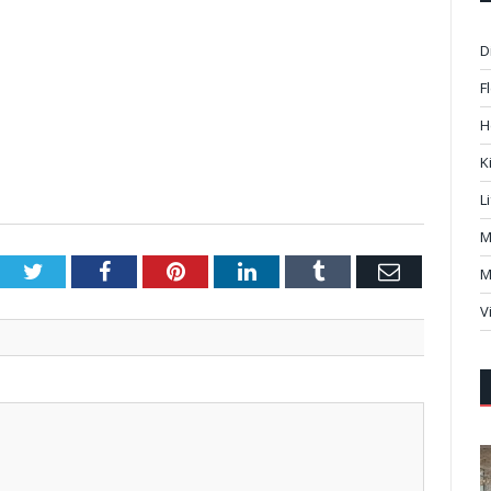
D
F
H
K
L
M
Twitter
Facebook
Pinterest
LinkedIn
Tumblr
Email
M
V