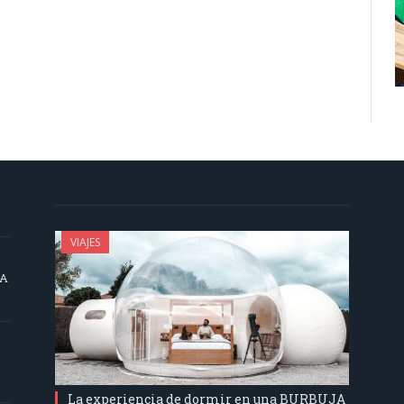
VIAJES
SA
La experiencia de dormir en una BURBUJA