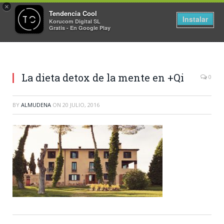
×
Tendencia Cool
Instalar
Korucom Digital SL
Gratis - En Google Play
La dieta detox de la mente en +Qi
0
BY
ALMUDENA
ON
20 JULIO, 2016