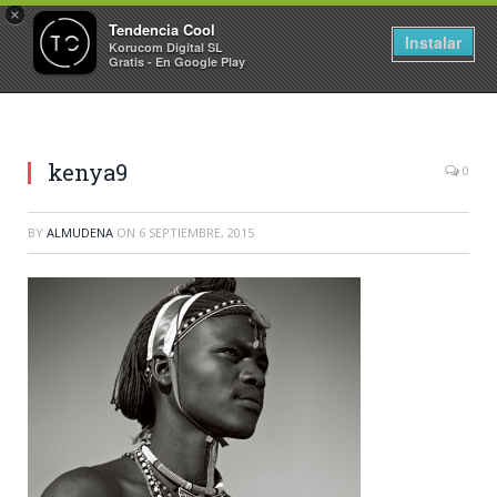
×
Tendencia Cool
Instalar
Korucom Digital SL
Gratis - En Google Play
kenya9
0
BY
ALMUDENA
ON
6 SEPTIEMBRE, 2015