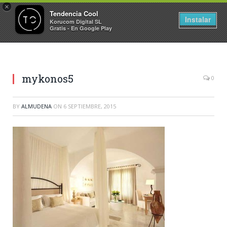
×
Tendencia Cool
Instalar
Korucom Digital SL
Gratis - En Google Play
mykonos5
0
BY
ALMUDENA
ON
6 SEPTIEMBRE, 2015