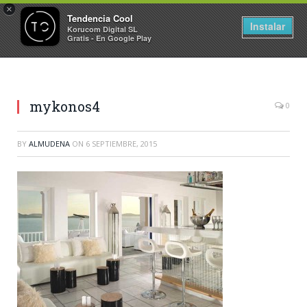
×
Tendencia Cool
Instalar
Korucom Digital SL
Gratis - En Google Play
mykonos4
0
BY
ALMUDENA
ON
6 SEPTIEMBRE, 2015