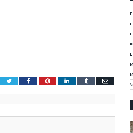
D
F
H
K
L
M
M
Twitter
Facebook
Pinterest
LinkedIn
Tumblr
Email
V