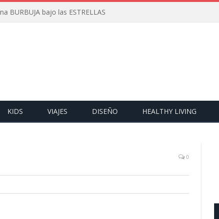
 una BURBUJA bajo las ESTRELLAS
KIDS
VIAJES
DISEÑO
HEALTHY LIVING
0