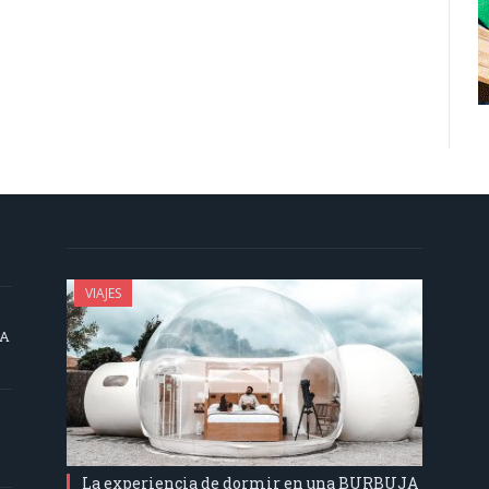
VIAJES
SA
La experiencia de dormir en una BURBUJA