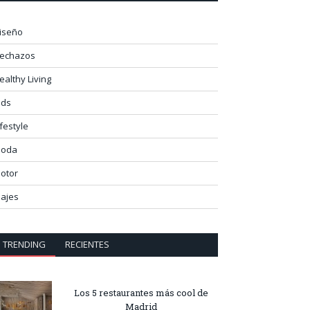
iseño
lechazos
ealthy Living
ids
ifestyle
oda
otor
iajes
TRENDING
RECIENTES
Los 5 restaurantes más cool de
Madrid