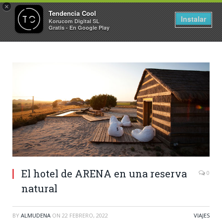
×
Tendencia Cool
Instalar
Korucom Digital SL
Gratis - En Google Play
El hotel de ARENA en una reserva
0
natural
BY
ALMUDENA
ON
22 FEBRERO, 2022
VIAJES