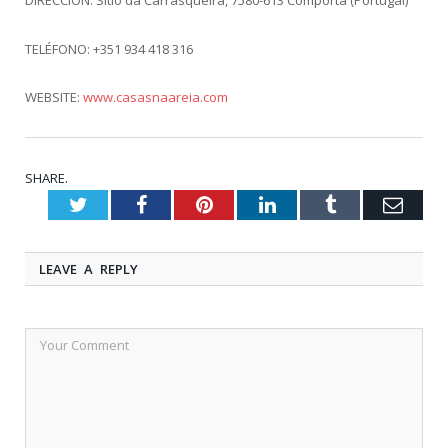
DIRECCIÓN: Sitio da Carrasqueira, 7580-613 Comporta (Portugal)
TELÉFONO: +351 934 418 316
WEBSITE:
www.casasnaareia.com
SHARE.
Twitter
Facebook
Pinterest
LinkedIn
Tumblr
Emai
LEAVE A REPLY