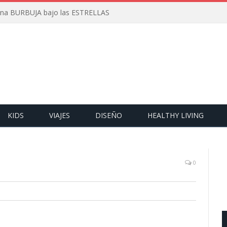
 una BURBUJA bajo las ESTRELLAS
KIDS
VIAJES
DISEÑO
HEALTHY LIVING
0