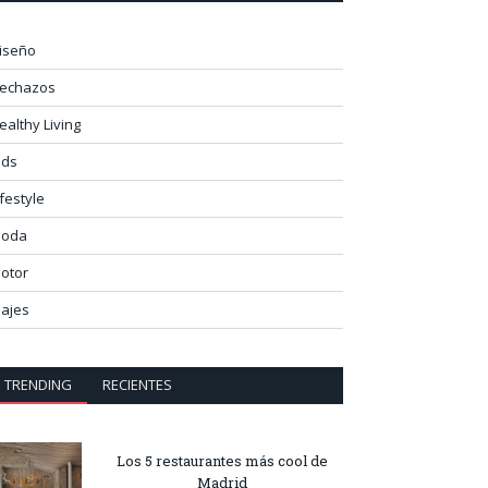
iseño
lechazos
ealthy Living
ids
ifestyle
oda
otor
iajes
TRENDING
RECIENTES
Los 5 restaurantes más cool de
Madrid