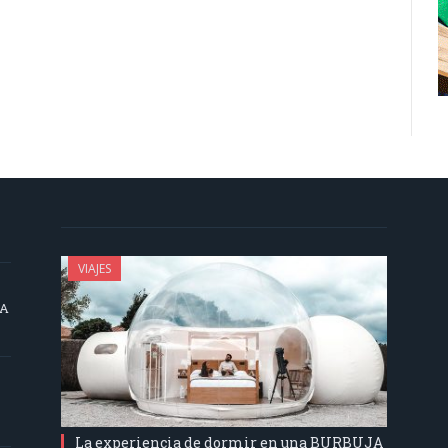
VIAJES
SA
La experiencia de dormir en una BURBUJA