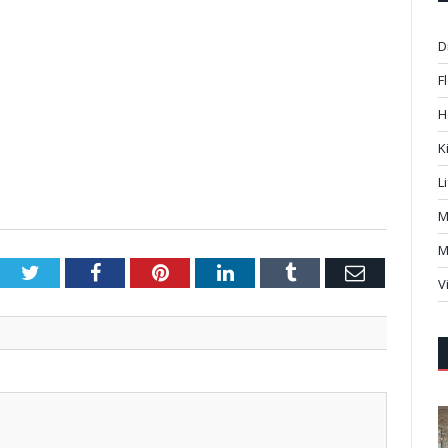
D
F
H
K
L
M
M
Twitter
Facebook
Pinterest
LinkedIn
Tumblr
Email
V