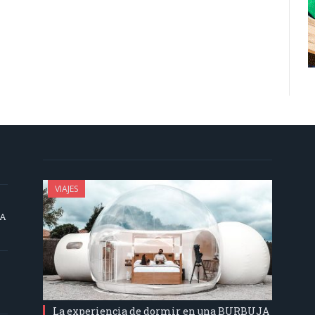
VIAJES
SA
La experiencia de dormir en una BURBUJA