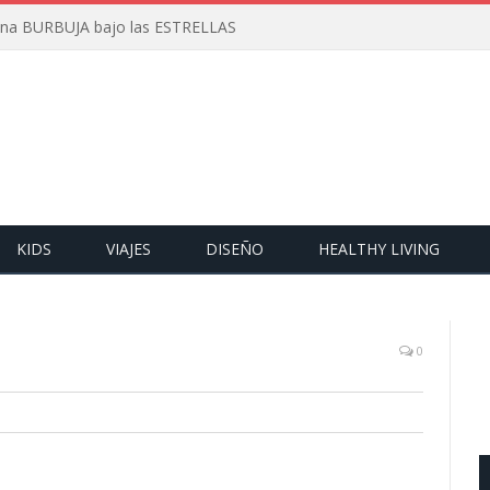
 una BURBUJA bajo las ESTRELLAS
KIDS
VIAJES
DISEÑO
HEALTHY LIVING
0