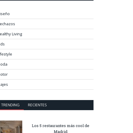
iseño
lechazos
ealthy Living
ids
ifestyle
oda
otor
iajes
TRENDING
RECIENTES
Los 5 restaurantes más cool de
Madrid