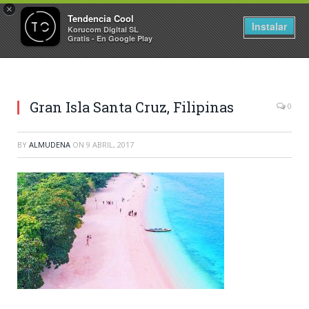
×
Tendencia Cool
Instalar
Korucom Digital SL
Gratis - En Google Play
Gran Isla Santa Cruz, Filipinas
0
BY
ALMUDENA
ON
9 ABRIL, 2017