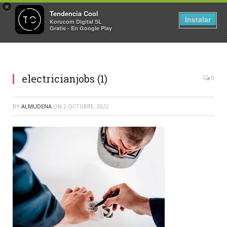
×
Tendencia Cool
Instalar
Korucom Digital SL
Gratis - En Google Play
electricianjobs (1)
0
BY
ALMUDENA
ON
2 OCTUBRE, 2022