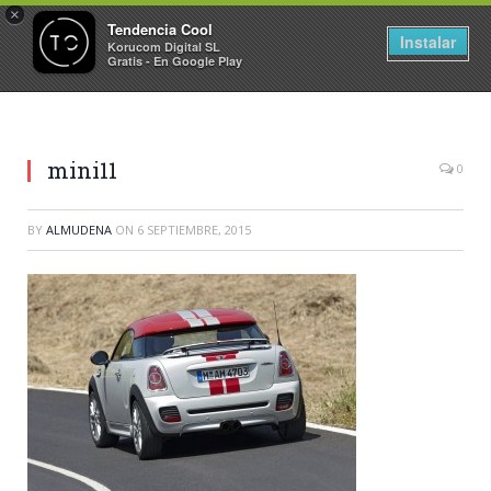
×
Tendencia Cool
Instalar
Korucom Digital SL
Gratis - En Google Play
mini11
0
BY
ALMUDENA
ON
6 SEPTIEMBRE, 2015