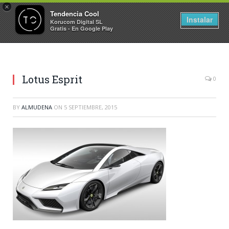
×
Tendencia Cool
Instalar
Korucom Digital SL
Gratis - En Google Play
Lotus Esprit
0
BY
ALMUDENA
ON
5 SEPTIEMBRE, 2015