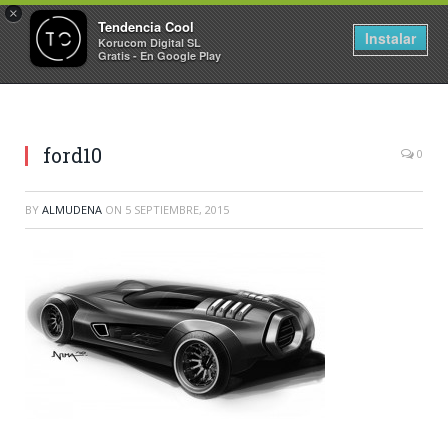
×
Tendencia Cool
Instalar
Korucom Digital SL
Gratis - En Google Play
ford10
0
BY
ALMUDENA
ON
5 SEPTIEMBRE, 2015