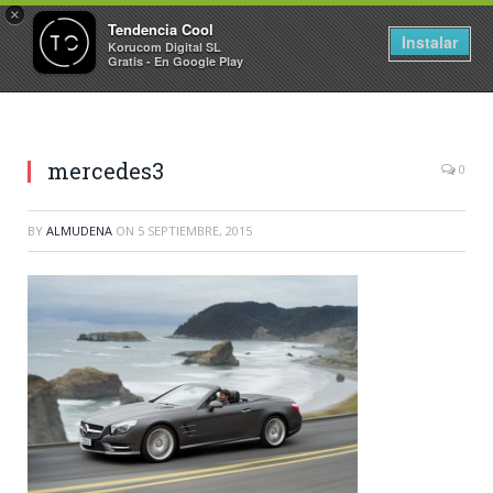
×
Tendencia Cool
Instalar
Korucom Digital SL
Gratis - En Google Play
mercedes3
0
BY
ALMUDENA
ON
5 SEPTIEMBRE, 2015