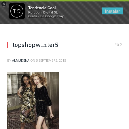
×
Tendencia Cool
Instalar
Korucom Digital SL
Gratis - En Google Play
topshopwinter5
0
BY
ALMUDENA
ON
5 SEPTIEMBRE, 2015