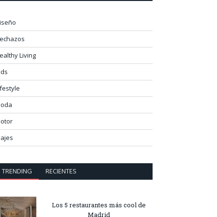
iseño
lechazos
ealthy Living
ids
ifestyle
oda
otor
iajes
TRENDING
RECIENTES
Los 5 restaurantes más cool de
Madrid