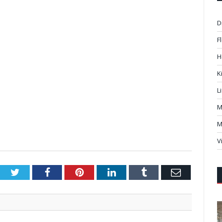
D
F
H
K
L
M
M
V
Twitter
Facebook
Pinterest
LinkedIn
Tumblr
Email