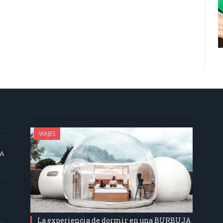
VIAJES
SA
La experiencia de dormir en una BURBUJA