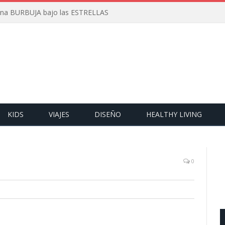
 una BURBUJA bajo las ESTRELLAS
KIDS
VIAJES
DISEÑO
HEALTHY LIVING
0