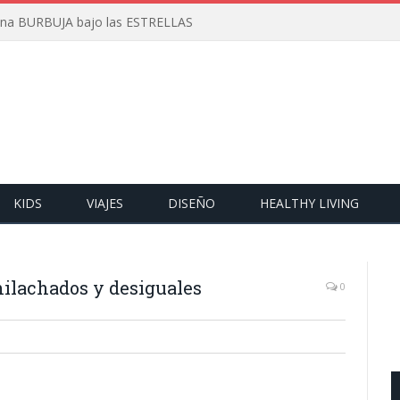
 una BURBUJA bajo las ESTRELLAS
KIDS
VIAJES
DISEÑO
HEALTHY LIVING
ilachados y desiguales
0