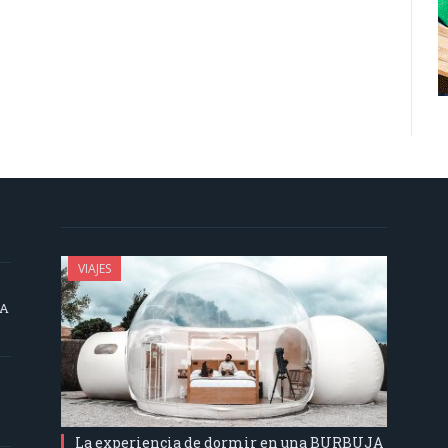
VIAJES
SA
La experiencia de dormir en una BURBUJA