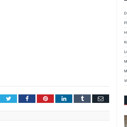
D
F
H
K
L
M
M
V
Twitter
Facebook
Pinterest
LinkedIn
Tumblr
Email