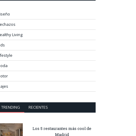
iseño
lechazos
ealthy Living
ids
ifestyle
oda
otor
iajes
TRENDING
RECIENTES
Los 5 restaurantes más cool de
Madrid