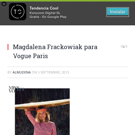
×
Tendencia Cool
Instalar
Korucom Digital SL
Gratis - En Google Play
Magdalena Frackowiak para
0
Vogue Paris
BY
ALMUDENA
ON
5 SEPTIEMBRE, 2015