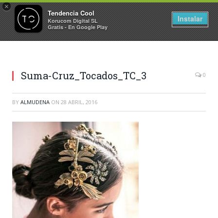
×
Tendencia Cool
Instalar
Korucom Digital SL
Gratis - En Google Play
Suma-Cruz_Tocados_TC_3
0
BY
ALMUDENA
ON
28 ABRIL, 2016