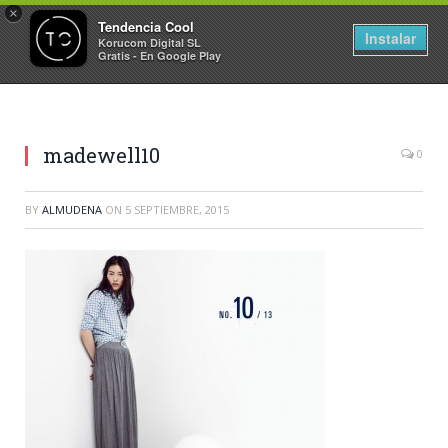
×
Tendencia Cool
Instalar
Korucom Digital SL
Gratis - En Google Play
madewell10
0
BY
ALMUDENA
ON
5 SEPTIEMBRE, 2015