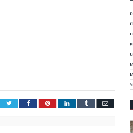
D
F
H
K
L
M
M
V
Twitter
Facebook
Pinterest
LinkedIn
Tumblr
Email