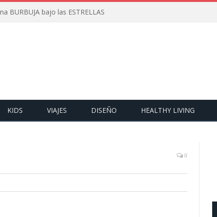
 una BURBUJA bajo las ESTRELLAS
KIDS
VIAJES
DISEÑO
HEALTHY LIVING
0