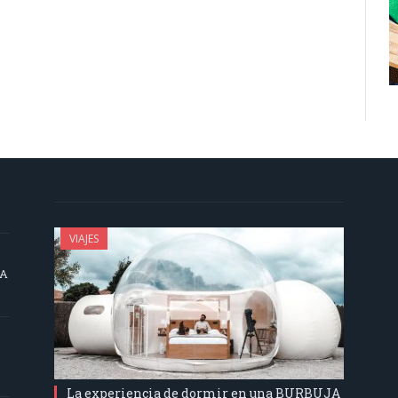
VIAJES
SA
La experiencia de dormir en una BURBUJA