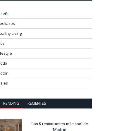
iseño
lechazos
ealthy Living
ids
ifestyle
oda
otor
iajes
TRENDING
RECIENTES
Los 5 restaurantes más cool de
Madrid