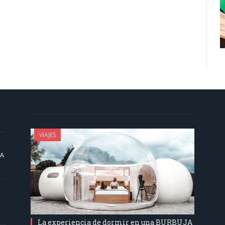
VIAJES
SA
La experiencia de dormir en una BURBUJA