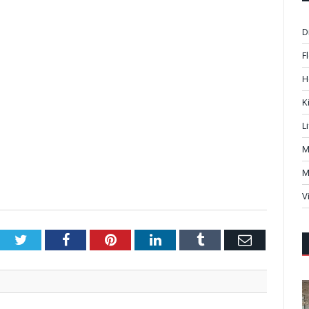
D
F
H
K
L
M
M
V
Twitter
Facebook
Pinterest
LinkedIn
Tumblr
Email