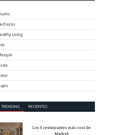
iseño
lechazos
ealthy Living
ids
ifestyle
oda
otor
iajes
TRENDING
RECIENTES
Los 5 restaurantes más cool de
Madrid