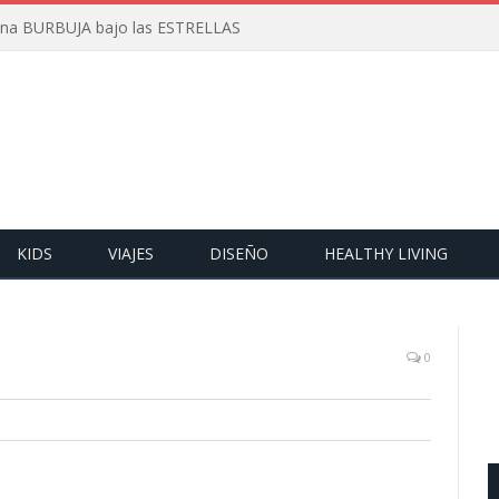
 una BURBUJA bajo las ESTRELLAS
KIDS
VIAJES
DISEÑO
HEALTHY LIVING
0