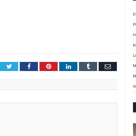
D
F
H
K
L
M
Twitter
Facebook
Pinterest
LinkedIn
Tumblr
Email
M
V