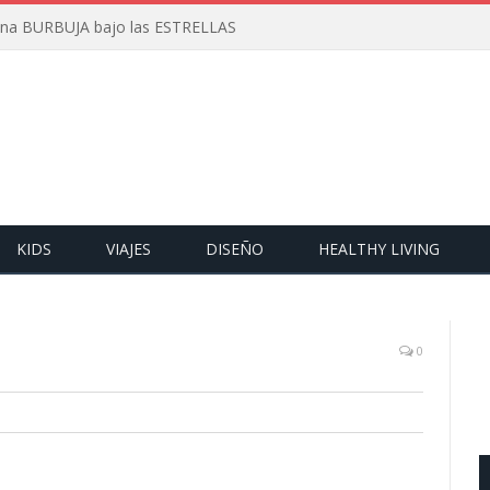
 una BURBUJA bajo las ESTRELLAS
KIDS
VIAJES
DISEÑO
HEALTHY LIVING
0