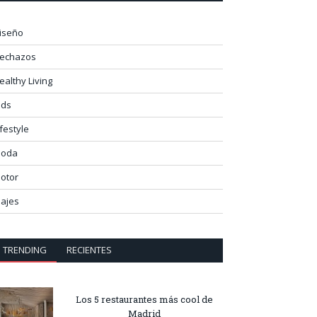
iseño
lechazos
ealthy Living
ids
ifestyle
oda
otor
iajes
TRENDING
RECIENTES
Los 5 restaurantes más cool de
Madrid