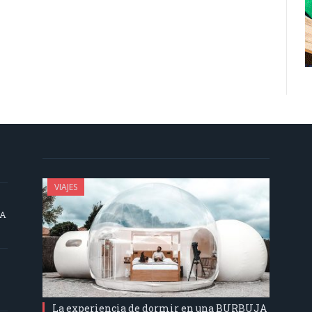
VIAJES
SA
La experiencia de dormir en una BURBUJA