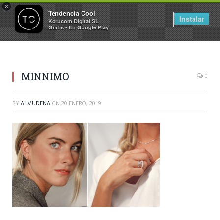
×
Tendencia Cool
Instalar
Korucom Digital SL
Gratis - En Google Play
MINNIMO
0
BY
ALMUDENA
ON
20 ENERO, 2019