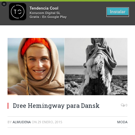
×
Tendencia Cool
Instalar
Korucom Digital SL
Gratis - En Google Play
Dree Hemingway para Dansk
0
BY
ALMUDENA
ON
29 ENERO, 2015
MODA