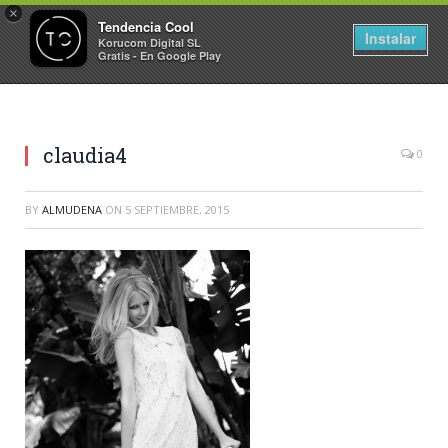
×
Tendencia Cool
Instalar
Korucom Digital SL
Gratis - En Google Play
claudia4
0
BY
ALMUDENA
ON
5 SEPTIEMBRE, 2015