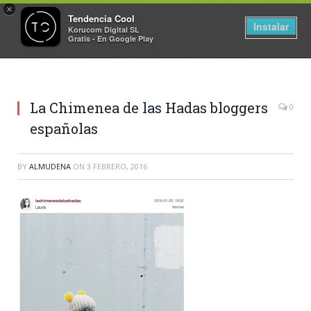
×
Tendencia Cool
Instalar
Korucom Digital SL
Gratis - En Google Play
La Chimenea de las Hadas bloggers
0
españolas
BY
ALMUDENA
ON
3 FEBRERO, 2016