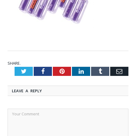
SHARE.
Twitter
Facebook
Pinterest
LinkedIn
Tumblr
Emai
LEAVE A REPLY