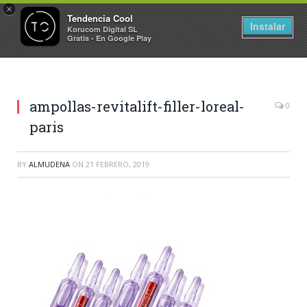
×
Tendencia Cool
Instalar
Korucom Digital SL
Gratis - En Google Play
ampollas-revitalift-filler-loreal-
0
paris
BY
ALMUDENA
ON
21 FEBRERO, 2019