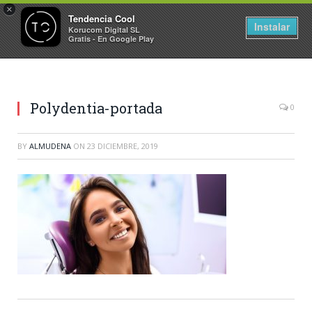
×
Tendencia Cool
Instalar
Korucom Digital SL
Gratis - En Google Play
Polydentia-portada
0
BY
ALMUDENA
ON
23 DICIEMBRE, 2019