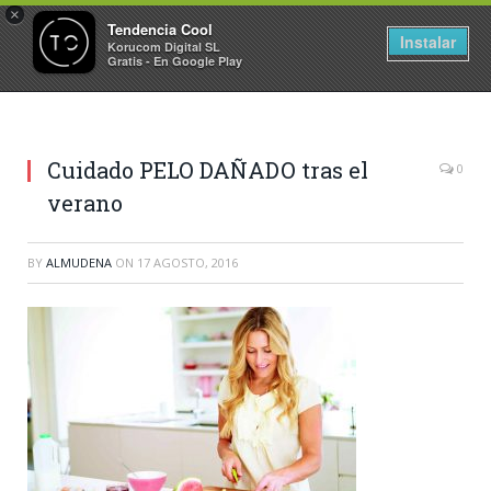
×
Tendencia Cool
Instalar
Korucom Digital SL
Gratis - En Google Play
Cuidado PELO DAÑADO tras el
0
verano
BY
ALMUDENA
ON
17 AGOSTO, 2016