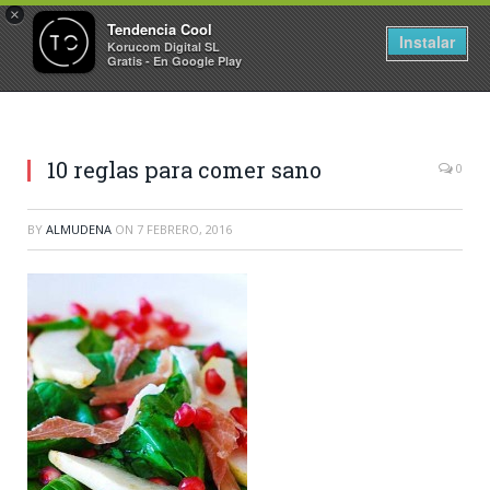
×
Tendencia Cool
Instalar
Korucom Digital SL
Gratis - En Google Play
10 reglas para comer sano
0
BY
ALMUDENA
ON
7 FEBRERO, 2016