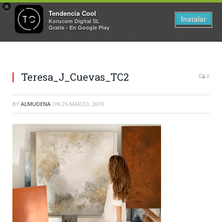
×
Tendencia Cool
Instalar
Korucom Digital SL
Gratis - En Google Play
Teresa_J_Cuevas_TC2
0
BY
ALMUDENA
ON
26 MARZO, 2019