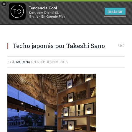
×
Tendencia Cool
Instalar
Korucom Digital SL
Gratis - En Google Play
Techo japonés por Takeshi Sano
0
BY
ALMUDENA
ON
5 SEPTIEMBRE, 2015