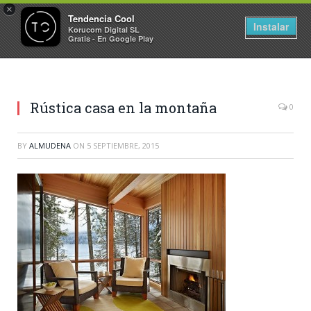
×
Tendencia Cool
Instalar
Korucom Digital SL
Gratis - En Google Play
Rústica casa en la montaña
0
BY
ALMUDENA
ON
5 SEPTIEMBRE, 2015