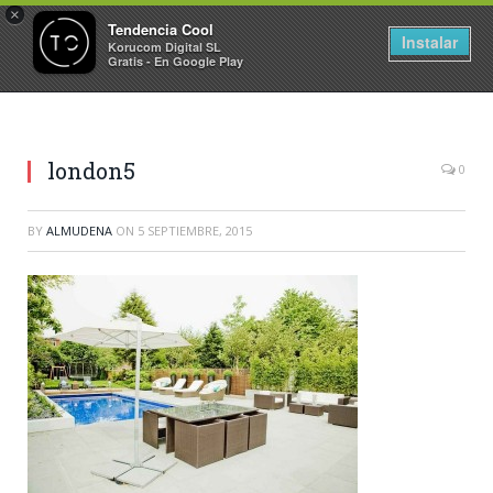
×
Tendencia Cool
Instalar
Korucom Digital SL
Gratis - En Google Play
london5
0
BY
ALMUDENA
ON
5 SEPTIEMBRE, 2015