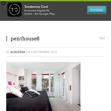
×
Tendencia Cool
Instalar
Korucom Digital SL
Gratis - En Google Play
penthouse8
0
BY
ALMUDENA
ON
5 SEPTIEMBRE, 2015