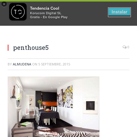
×
Tendencia Cool
Instalar
Korucom Digital SL
Gratis - En Google Play
penthouse5
0
BY
ALMUDENA
ON
5 SEPTIEMBRE, 2015