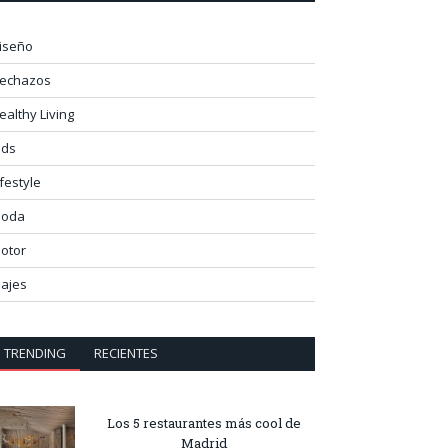
iseño
lechazos
ealthy Living
ids
ifestyle
oda
otor
iajes
TRENDING
RECIENTES
Los 5 restaurantes más cool de
Madrid