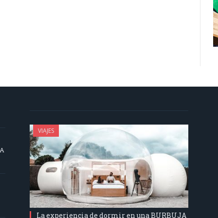
VIAJES
SA
La experiencia de dormir en una BURBUJA