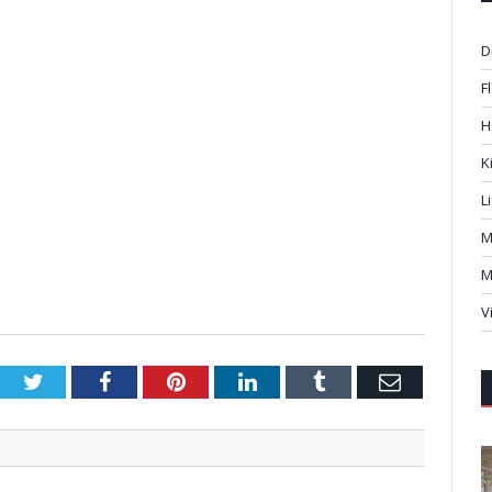
D
F
H
K
L
M
M
V
Twitter
Facebook
Pinterest
LinkedIn
Tumblr
Email