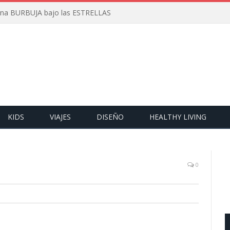
 una BURBUJA bajo las ESTRELLAS
KIDS
VIAJES
DISEÑO
HEALTHY LIVING
0