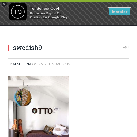
×
Tendencia Cool
Instalar
Korucom Digital SL
Gratis - En Google Play
swedish9
0
BY
ALMUDENA
ON
5 SEPTIEMBRE, 2015