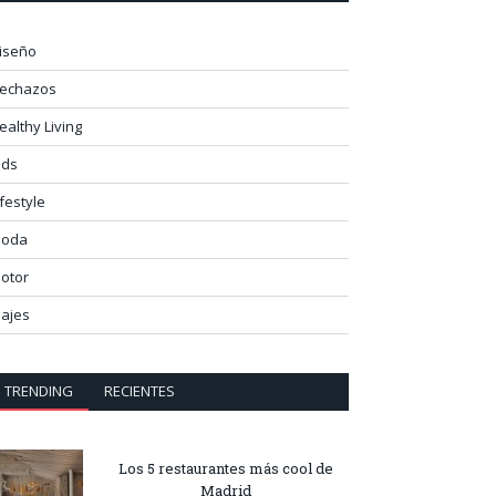
iseño
lechazos
ealthy Living
ids
ifestyle
oda
otor
iajes
TRENDING
RECIENTES
Los 5 restaurantes más cool de
Madrid