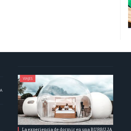
VIAJES
SA
La experiencia de dormir en una BURBUJA