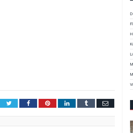
D
F
H
K
L
M
M
V
Twitter
Facebook
Pinterest
LinkedIn
Tumblr
Email