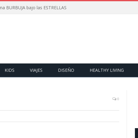
 una BURBUJA bajo las ESTRELLAS
KIDS
VIAJES
DISEÑO
HEALTHY LIVING
0