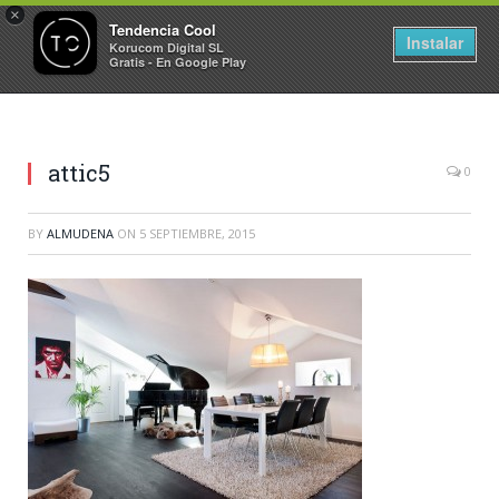
×
Tendencia Cool
Instalar
Korucom Digital SL
Gratis - En Google Play
attic5
0
BY
ALMUDENA
ON
5 SEPTIEMBRE, 2015