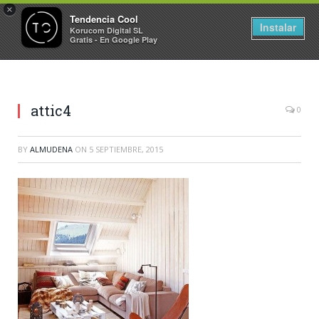
×
Tendencia Cool
Instalar
Korucom Digital SL
Gratis - En Google Play
attic4
0
BY
ALMUDENA
ON
5 SEPTIEMBRE, 2015