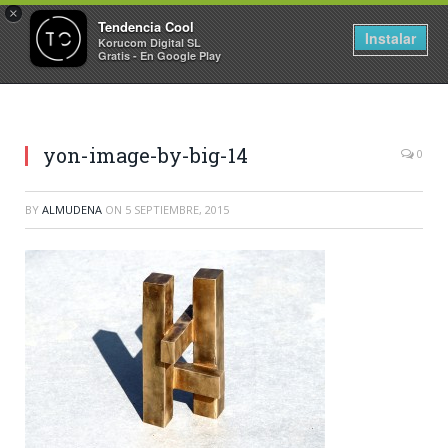
×
Tendencia Cool
Instalar
Korucom Digital SL
Gratis - En Google Play
yon-image-by-big-14
0
BY
ALMUDENA
ON
5 SEPTIEMBRE, 2015