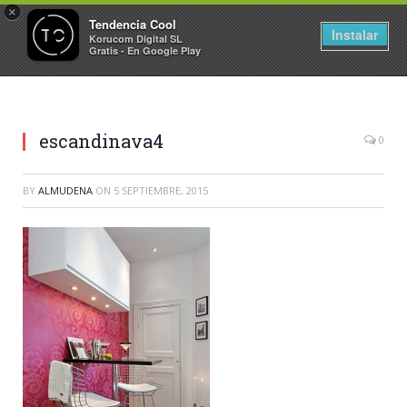
×
Tendencia Cool
Instalar
Korucom Digital SL
Gratis - En Google Play
escandinava4
0
BY
ALMUDENA
ON
5 SEPTIEMBRE, 2015