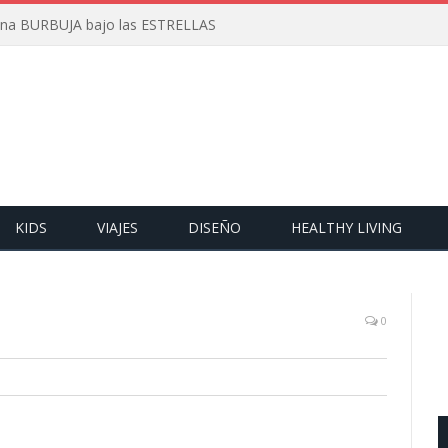
 una BURBUJA bajo las ESTRELLAS
KIDS
VIAJES
DISEÑO
HEALTHY LIVING
0