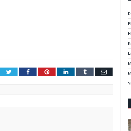
D
F
H
K
L
M
Twitter
Facebook
Pinterest
LinkedIn
Tumblr
Email
M
V