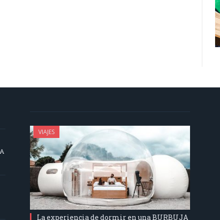
VIAJES
SA
La experiencia de dormir en una BURBUJA