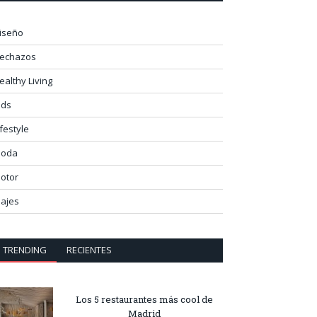
iseño
lechazos
ealthy Living
ids
ifestyle
oda
otor
iajes
TRENDING
RECIENTES
Los 5 restaurantes más cool de
Madrid